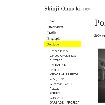
真空のゆ
Echoes-Infinity
Echoes-Crystallization
FLOTAGE
LIMINAL-AIR
Liminal
MEMORIAL REBIRTH
家シリーズ
Gravity and Grace
Plateau
ZEKKEI
CONTACT
GARBAGE PROJECT