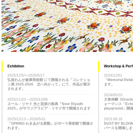
Exhibition
Workshop & Per
2025/12/5/〜2026/5/17
2024/12/01
弘前れんが倉庫美術館 にて開催される「コレクショ
「Memorial Re
ン展 2025-2026 北へ向かって」にて、作品が展示
ます。
されます。
2024/05/10
2025/11/20～2025/12/06
大巻伸嗣《Gravit
ヌール・リヤド 光と芸術の祭典「Noor Riyadh
ォーマンス「Echo of
2025」がサウジアラビア・リヤド市で開催されます
playground」
2025/12/13～2026/5/31
2023.09.16
「SPRING わきあがる鼓動」がポーラ美術館で開催さ
DUST MY BLO
れます。
バースを開催しま