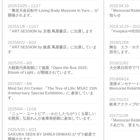
2025/10/25～11/17
2020.04.19
「養老天命反転中-Living Body Museum in Yoro-」が
「Memorial Re
開催されます。
知らせ
2025/11/6～11/17
2019.10.25～2019
「ART SESSION by 京都 蔦屋書店」に出展します
「freeplus×HEBE
2025/8/22～8/24
2018/12/04
「ART SESSION by 銀座 蔦屋書店」に出展していま
舞台 エラ・ホチルド『
す
担当します。
2025/7/5～8/3
2018/11/02
大館當代美術館にて個展「Open the Box 2025:
大分県日田市でワ
Bloom of Light」が開催されています。
2018/04/14
2025/6/7～8/8
道後オンセナート
Mind Set Art Center 「The Tree of Life: MSAC 15th
Memorial Rebirth
Anniversary Special Exhibition」に 参加していま
す。
2017/11/23
岐阜アクティブG
2025/4/4～11/16
「ニュー・ユートピア──わたしたちがつくる新しい
2017/11/26
生態系」弘前れんが倉庫美術館に参加しています。
「Memorial Re
スあだち 音まち
2025/3/25～4/23
SAKURA SEEN BY SHINJI OHMAKI が ザラ銀座で
開催されます。