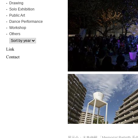
Drawing
Solo Exhibition
Public Art
Dance Performance
Workshop
Others
展示会：大巻伸嗣 「Memorial Rebirth 千