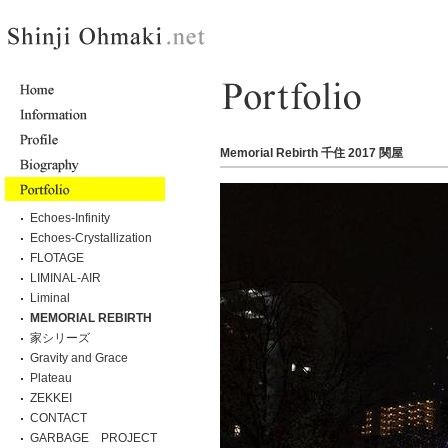
Memorial Rebirth 千住 2017 関屋
Echoes-Infinity
Echoes-Crystallization
FLOTAGE
LIMINAL-AIR
Liminal
MEMORIAL REBIRTH
家シリーズ
Gravity and Grace
Plateau
ZEKKEI
CONTACT
GARBAGE PROJECT