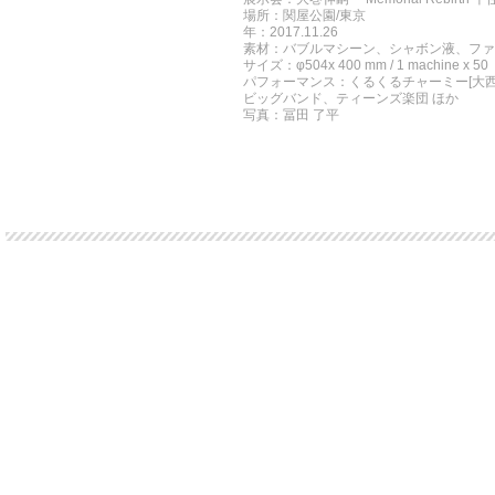
場所：関屋公園/東京
年：2017.11.26
素材：バブルマシーン、シャボン液、ファ
サイズ：φ504x 400 mm / 1 machine x 50
パフォーマンス：くるくるチャーミー[大
ビッグバンド、ティーンズ楽団 ほか
写真：冨田 了平