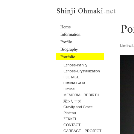
Liminal
Echoes-Infinity
Echoes-Crystallization
FLOTAGE
LIMINAL-AIR
Liminal
MEMORIAL REBIRTH
家シリーズ
Gravity and Grace
Plateau
ZEKKEI
CONTACT
GARBAGE PROJECT