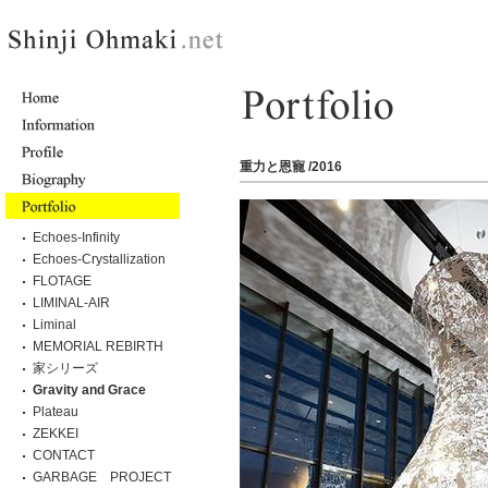
重力と恩寵 /2016
Echoes-Infinity
Echoes-Crystallization
FLOTAGE
LIMINAL-AIR
Liminal
MEMORIAL REBIRTH
家シリーズ
Gravity and Grace
Plateau
ZEKKEI
CONTACT
GARBAGE PROJECT