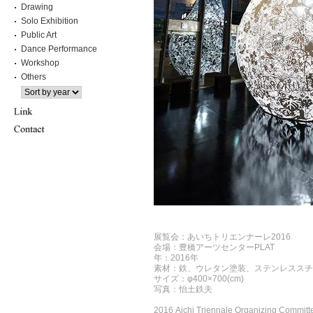
Drawing
Solo Exhibition
Public Art
Dance Performance
Workshop
Others
展覧会：あいちトリエンナーレ2016
会場：豊橋アーツセンターPLAT
年：2016年
素材：鉄、ウレタン塗装、ステンレススチ
サイズ：φ400×700(cm)
写真：怡土鉄夫
2016 Aichi Triennale Organizing Committ