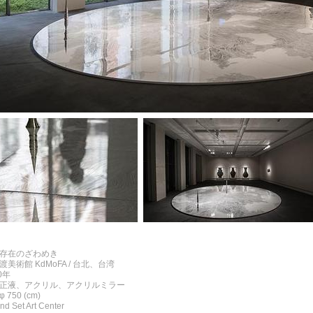
: 存在のざわめき
関渡美術館 KdMoFA / 台北、台湾
20年
 修正液、アクリル、アクリルミラー
 750 (cm)
d Set Art Center