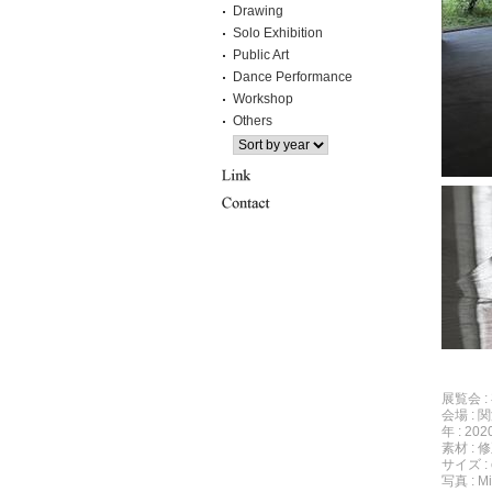
Drawing
Solo Exhibition
Public Art
Dance Performance
Workshop
Others
展覧会 
会場 : 
年 : 20
素材 :
サイズ : φ
写真 : Min