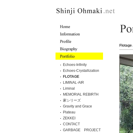
Flotage 
Echoes-Infinity
Echoes-Crystallization
FLOTAGE
LIMINAL-AIR
Liminal
MEMORIAL REBIRTH
家シリーズ
Gravity and Grace
Plateau
ZEKKEI
CONTACT
GARBAGE PROJECT