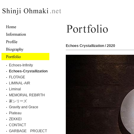
Echoes Crystallization / 2020
Echoes-Infinity
Echoes-Crystallization
FLOTAGE
LIMINAL-AIR
Liminal
MEMORIAL REBIRTH
家シリーズ
Gravity and Grace
Plateau
ZEKKEI
CONTACT
GARBAGE PROJECT