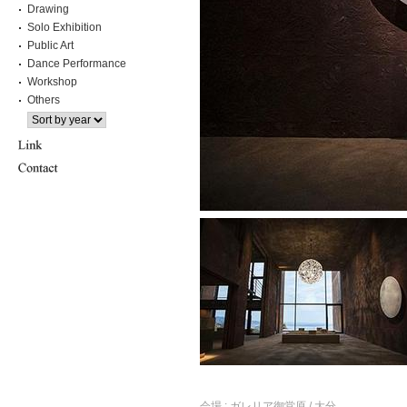
Drawing
Solo Exhibition
Public Art
Dance Performance
Workshop
Others
会場 : ガレリア御堂原 / 大分