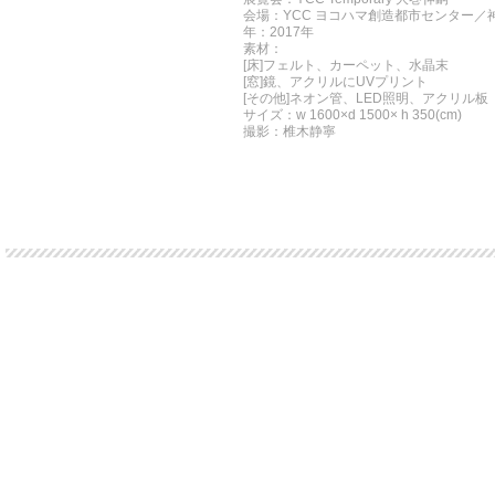
会場：YCC ヨコハマ創造都市センター／
年：2017年
素材：
[床]フェルト、カーペット、水晶末
[窓]鏡、アクリルにUVプリント
[その他]ネオン管、LED照明、アクリル板
サイズ：w 1600×d 1500× h 350(cm)
撮影：椎木静寧