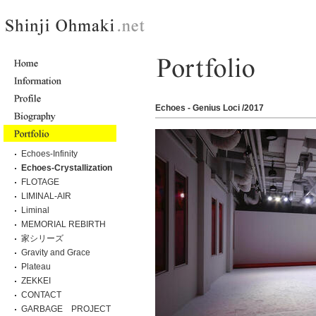
Echoes - Genius Loci /2017
Echoes-Infinity
Echoes-Crystallization
FLOTAGE
LIMINAL-AIR
Liminal
MEMORIAL REBIRTH
家シリーズ
Gravity and Grace
Plateau
ZEKKEI
CONTACT
GARBAGE PROJECT