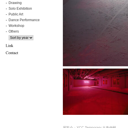
Drawing
Solo Exhibition
Public Art
Dance Performance
Workshop
Others
展覧会：YCC Temporary 大巻伸嗣