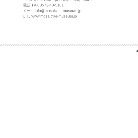
電話
FAX 0572-43-5101
メール info@mosaictile-museum.jp
URL
www.mosaictile-museum.jp