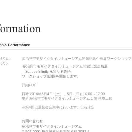
op & Performance
多治見市モザイクタイルミュージアム開館記念企画展ワークショップ
06/04～
06/05
多治見市モザイクタイルミュージアム開館記念企画展
「Echoes Infinity 永遠なる物語」
ワークショップ第3回を開催します。
詳細PDF
日時:2016年6月4日（土）、5日（日）10:00～17:00
場所:多治見市モザイクタイルミュージアム 1 階 体験工房
※第4回は展覧会会期中に行います。日程未定
お問い合わせ
多治見市モザイクタイルミュージアム
〒507-0901 岐阜県多治見市笠原町 2082‐5