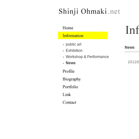
public art
News
Exhibition
Workshop & Performance
2012/
News