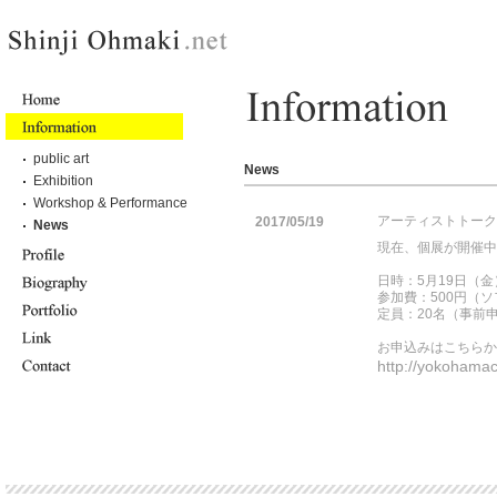
public art
News
Exhibition
Workshop & Performance
アーティストトーク
2017/05/19
News
現在、個展が開催中
日時：5月19日（金）1
参加費：500円（
定員：20名（事前
お申込みはこちらか
http://yokohamac